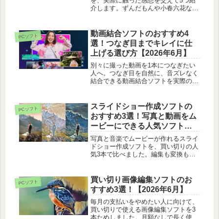
を、実際に触った感想を交えて5つ紹
介します。ずんだもんや小春六花など
人気の声から、自分の用途に合う一本
の選び方まで。
動画結合ソフトのおすすめ4
PCソフト
選！つなぎ目までキレイに仕
上げる選び方【2026年6月】
別々に撮った動画を1本につなぎたい
人へ。つなぎ目を自然に、音ズレなく
結合できる動画結合ソフトを実際の体
感から4本紹介します。用途別の選び
方も載せました。
スライドショー作成ソフトの
PCソフト
おすすめ3選！写真と動画をム
ービーにできる人気ソフト
【2026年6月】
写真と音楽でムービーが作れるスライ
ドショー作成ソフトを、買い切りの人
気3本で比べました。編集も変換もで
きる1本からDVDに焼けるソフトま
で、使い心地で紹介します。
買い切り画像編集ソフトのお
PCソフト
すすめ3選！【2026年6月】
毎月の支払いをやめたい人に向けて、
買い切りで使える画像編集ソフトを3
本ためしました。月額なしで長く使え