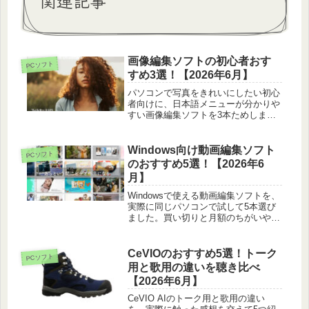
関連記事
画像編集ソフトの初心者おす
PCソフト
すめ3選！【2026年6月】
パソコンで写真をきれいにしたい初心
者向けに、日本語メニューが分かりや
すい画像編集ソフトを3本ためしまし
た。とっつきやすさや自動補正のラク
さを正直に比べています。
Windows向け動画編集ソフト
PCソフト
のおすすめ5選！【2026年6
月】
Windowsで使える動画編集ソフトを、
実際に同じパソコンで試して5本選び
ました。買い切りと月額のちがいや、
初心者のとっつきやすさまで正直に比
べています。
CeVIOのおすすめ5選！トーク
PCソフト
用と歌用の違いを聴き比べ
【2026年6月】
CeVIO AIのトーク用と歌用の違い