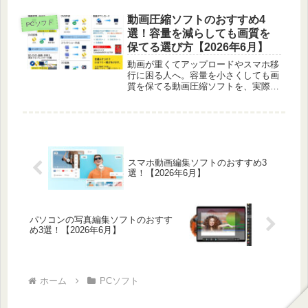
タイプや聞きやすさで見比べて紹介し
ます。
動画圧縮ソフトのおすすめ4
PCソフト
選！容量を減らしても画質を
保てる選び方【2026年6月】
動画が重くてアップロードやスマホ移
行に困る人へ。容量を小さくしても画
質を保てる動画圧縮ソフトを、実際に
使った体感から4本紹介します。用途
別の選び方も載せました。
スマホ動画編集ソフトのおすすめ3
選！【2026年6月】
パソコンの写真編集ソフトのおすす
め3選！【2026年6月】
ホーム
PCソフト