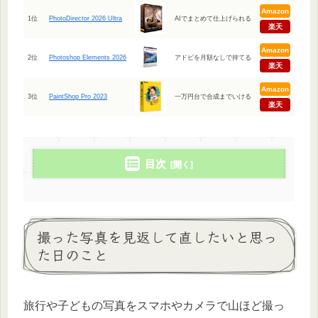
Amazon
1位
PhotoDirector 2026 Ultra
AIでまとめて仕上げられる
楽天
Amazon
2位
Photoshop Elements 2026
アドビを月額なしで持てる
楽天
Amazon
3位
PaintShop Pro 2023
一万円台で合成までいける
楽天
目次
撮った写真を見返して直したいと思っ
た日のこと
旅行や子どもの写真をスマホやカメラで山ほど撮っ