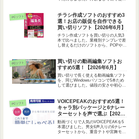
るか、動きの軽さや合成のしやすさを
正直に比べています。
チラシ作成ソフトのおすすめ3
PCソフト
選！お店の販促を自作できる
買い切りソフト【2026年6月】
チラシ作成ソフトを買い切りの人気3
本で比べました。業種別テンプレで差
し替えるだけのソフトから、POPや文
字の多い紙面に強い本格派まで、印刷
コストを抑えるコツもあわせて紹介し
ます。
買い切りの動画編集ソフトお
PCソフト
すすめ5選！【2026年6月】
買い切りで長く使える動画編集ソフト
を、同じWindowsパソコンで5本ため
して選びました。値段の安さや初心者
の入りやすさ、DVD作成まで正直に比
べています。
VOICEPEAKのおすすめ5選！
PCソフト
キャラ別パッケージと6ナレー
ターセットを声で選ぶ【2026
年6月】
動画づくりで人気のVOICEPEAKを5
本選びました。男女6声入りの6ナレー
ターセットから、重音テトや宮舞モカ
などのキャラ別パッケージまで、声の