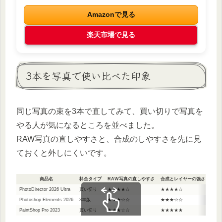
Amazonで見る
楽天市場で見る
3本を写真で使い比べた印象
同じ写真の束を3本で直してみて、買い切りで写真を
やる人が気になるところを並べました。
RAW写真の直しやすさと、合成のしやすさを先に見
ておくと外しにくいです。
商品名
料金タイプ
RAW写真の直しやすさ
合成とレイヤーの強さ
まと
PhotoDirector 2026 Ultra
買い切り
★★★★☆
★★★★☆
★★
Photoshop Elements 2026
3年版
★★★☆☆
★★★☆☆
★★
PaintShop Pro 2023
買い切り
★★★☆☆
★★★★★
★★
スクロールできます