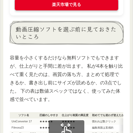
楽天市場で見る
動画圧縮ソフトを選ぶ前に見ておきた
いところ
容量を小さくするだけなら無料ソフトでもできます
が、仕上がりと手間に差が出ます。 私が4本を触り比
べて重く見たのは、画質の落ち方、まとめて処理で
きるか、書き出し前にサイズが読めるか、の3点でし
た。 下の表は数値スペックではなく、使ってみた体
感で並べています。
ソフト名
圧縮のしやすさ
仕上がり画質の満足度
初めてでも迷わず使えたか
UniConverter 17
★★★★★
★★★★★
慣れれば数クリック
圧縮
Filmora15
★★★★
★★★★★
編集画面は直感的
作品