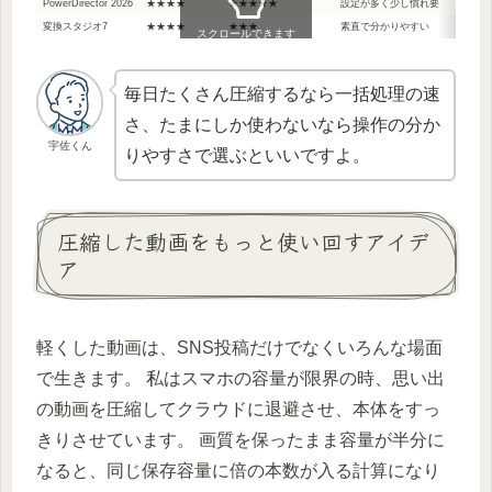
PowerDirector 2026
★★★★
★★★★★
設定が多く少し慣れ要
画質
変換スタジオ7
★★★★
★★★
素直で分かりやすい
DV
スクロールできます
毎日たくさん圧縮するなら一括処理の速
さ、たまにしか使わないなら操作の分か
宇佐くん
りやすさで選ぶといいですよ。
圧縮した動画をもっと使い回すアイデ
ア
軽くした動画は、SNS投稿だけでなくいろんな場面
で生きます。 私はスマホの容量が限界の時、思い出
の動画を圧縮してクラウドに退避させ、本体をすっ
きりさせています。 画質を保ったまま容量が半分に
なると、同じ保存容量に倍の本数が入る計算になり