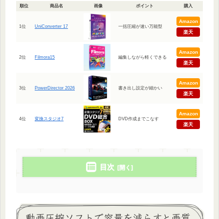
順位
商品名
画像
ポイント
購入
Amazon
1位
UniConverter 17
一括圧縮が速い万能型
楽天
Amazon
2位
Filmora15
編集しながら軽くできる
楽天
Amazon
3位
PowerDirector 2026
書き出し設定が細かい
楽天
Amazon
4位
変換スタジオ7
DVD作成までこなす
楽天
目次
動画圧縮ソフトで容量を減らすと画質