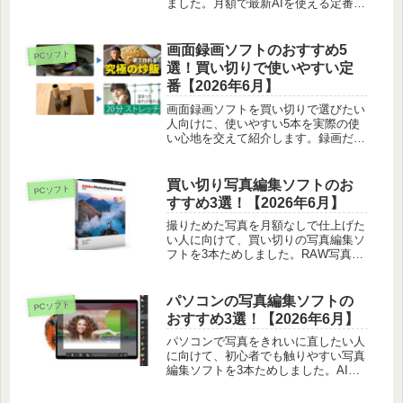
ました。月額で最新AIを使える定番か
ら買い切りとの比べ方まで、向いてい
る人を正直に紹介しています。
画面録画ソフトのおすすめ5
PCソフト
選！買い切りで使いやすい定
番【2026年6月】
画面録画ソフトを買い切りで選びたい
人向けに、使いやすい5本を実際の使
い心地を交えて紹介します。録画だけ
か編集や変換までかで選ぶコツも添え
ました。
買い切り写真編集ソフトのお
PCソフト
すすめ3選！【2026年6月】
撮りためた写真を月額なしで仕上げた
い人に向けて、買い切りの写真編集ソ
フトを3本ためしました。RAW写真の
直しやすさや合成のしやすさを正直に
比べています。
パソコンの写真編集ソフトの
PCソフト
おすすめ3選！【2026年6月】
パソコンで写真をきれいに直したい人
に向けて、初心者でも触りやすい写真
編集ソフトを3本ためしました。AI補
正の手軽さやレイヤー編集、写真管理
のしやすさを正直に比べています。