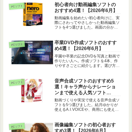
初心者向け動画編集ソフトの
PCソフト
おすすめ4選！【2026年6月】
動画編集を始めたい初心者向けに、実
際にさわってやさしかった動画編集ソ
フトを4つ選びました。画面の分かり
やすさや料金、できることを正直に紹
介します。
卒業DVD作成ソフトのおすす
PCソフト
め4選！【2026年6月】
卒園や卒業の記念DVDを写真と動画で
作りたい人へ。作成ソフトを4本、作
りやすさごとに紹介します。選び方や
配る前の注意、一緒に用意したい空き
ディスクも載せています。
音声合成ソフトのおすすめ5
PCソフト
選！キャラ声からナレーショ
ンまで使える人気ソフト
【2026年6月】
動画づくりや実況で使える音声合成ソ
フトを5つ選びました。結月ゆかりが
使えるA.I.VOICEや、商用にも使える
VOICEPEAKのキャラ音声まで、声の
タイプや自然さで見比べて紹介しま
す。
画像編集ソフトの初心者おす
PCソフト
すめ3選！【2026年6月】