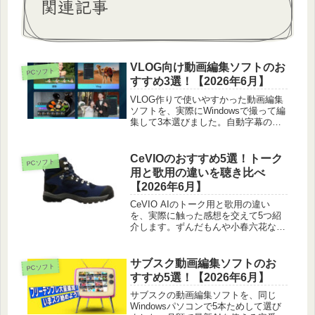
関連記事
VLOG向け動画編集ソフトのお
PCソフト
すすめ3選！【2026年6月】
VLOG作りで使いやすかった動画編集
ソフトを、実際にWindowsで撮って編
集して3本選びました。自動字幕の入
れやすさや素材の多さ、一本を作る速
さを正直に比べています。
CeVIOのおすすめ5選！トーク
PCソフト
用と歌用の違いを聴き比べ
【2026年6月】
CeVIO AIのトーク用と歌用の違い
を、実際に触った感想を交えて5つ紹
介します。ずんだもんや小春六花など
人気の声から、自分の用途に合う一本
の選び方まで。
サブスク動画編集ソフトのお
PCソフト
すすめ5選！【2026年6月】
サブスクの動画編集ソフトを、同じ
Windowsパソコンで5本ためして選び