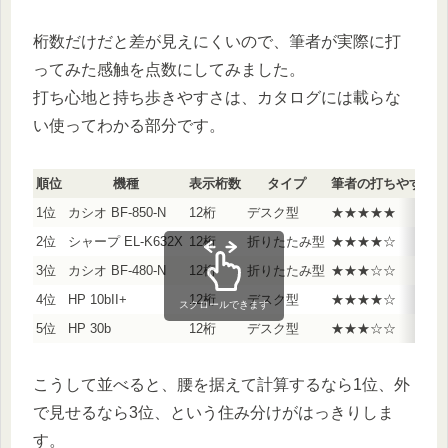
桁数だけだと差が見えにくいので、筆者が実際に打
ってみた感触を点数にしてみました。
打ち心地と持ち歩きやすさは、カタログには載らな
い使ってわかる部分です。
順位
機種
表示桁数
タイプ
筆者の打ちやすさ
1位
カシオ BF-850-N
12桁
デスク型
★★★★★
2位
シャープ EL-K632X
12桁
折りたたみ型
★★★★☆
3位
カシオ BF-480-N
12桁
折りたたみ型
★★★☆☆
4位
HP 10bII+
12桁
デスク型
★★★★☆
スクロールできます
5位
HP 30b
12桁
デスク型
★★★☆☆
こうして並べると、腰を据えて計算するなら1位、外
で見せるなら3位、という住み分けがはっきりしま
す。