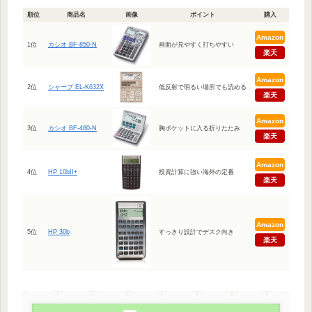
順位
商品名
画像
ポイント
購入
Amazon
1位
カシオ BF-850-N
画面が見やすく打ちやすい
楽天
Amazon
2位
シャープ EL-K632X
低反射で明るい場所でも読める
楽天
Amazon
3位
カシオ BF-480-N
胸ポケットに入る折りたたみ
楽天
Amazon
4位
HP 10bII+
投資計算に強い海外の定番
楽天
Amazon
5位
HP 30b
すっきり設計でデスク向き
楽天