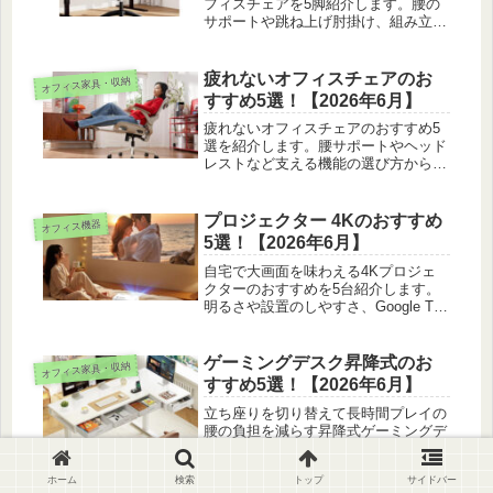
フィスチェアを5脚紹介します。腰の
サポートや跳ね上げ肘掛け、組み立て
のしやすさまで実際の目線で比べまし
た。
疲れないオフィスチェアのお
オフィス家具・収納
すすめ5選！【2026年6月】
疲れないオフィスチェアのおすすめ5
選を紹介します。腰サポートやヘッド
レストなど支える機能の選び方から、
座る前の調整のコツまで実際に座り比
べた目線で紹介します。
プロジェクター 4Kのおすすめ
オフィス機器
5選！【2026年6月】
自宅で大画面を味わえる4Kプロジェ
クターのおすすめを5台紹介します。
明るさや設置のしやすさ、Google TV
の使い勝手まで実際の目線で比べまし
た。
ゲーミングデスク昇降式のお
オフィス家具・収納
すすめ5選！【2026年6月】
立ち座りを切り替えて長時間プレイの
腰の負担を減らす昇降式ゲーミングデ
スクを5台紹介します。電動と手動の
違いや天板サイズ、組み立てのコツを
ホーム
検索
トップ
サイドバー
山田莉菜がリサーチしました。