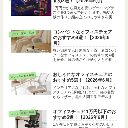
すめ3選！【2026年6月】
1万円台から買える安いゲーミングデ
スクを3つ選んで紹介します。幅や天
板の作り、組み立てのしやすさを実際
にさわって比べ、値段を抑えても満足
できる選び方もあわせて紹介していま
す。
コンパクトなオフィスチェア
オフィス家具・収納
のおすすめ4選！【2026年6
月】
狭い部屋でも圧迫感なく置けるコンパ
クトなオフィスチェアのおすすめ4選
を紹介。背の低さや小柄な人との相
性、跳ね上げアーム、腰当ての効きを
実際の座り心地ベースで比べました。
おしゃれなオフィスチェアの
オフィス家具・収納
おすすめ5選！【2026年6月】
インテリアになじむおしゃれなオフィ
スチェアを5脚紹介します。白の名品
からレザー、黒の人間工学モデルま
で、見た目と座り心地の両取りを実際
の目線でまとめました。
オフィスチェア 1万円以下のお
オフィス家具・収納
すすめ5選！【2026年6月】
1万円以下で買える座り心地のいいオ