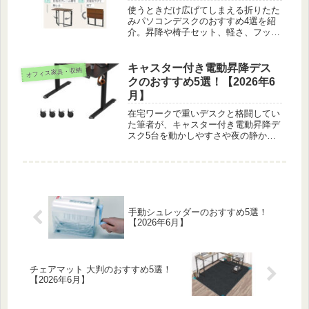
使うときだけ広げてしまえる折りたた
みパソコンデスクのおすすめ4選を紹
介。昇降や椅子セット、軽さ、フック
付きを在宅ワークの目線で比べまし
た。ワンルームの省スペース作業机
に。
キャスター付き電動昇降デス
オフィス家具・収納
クのおすすめ5選！【2026年6
月】
在宅ワークで重いデスクと格闘してい
た筆者が、キャスター付き電動昇降デ
スク5台を動かしやすさや夜の静かさ
の体験ベースで紹介します。
手動シュレッダーのおすすめ5選！
【2026年6月】
チェアマット 大判のおすすめ5選！
【2026年6月】