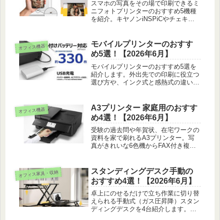
スマホの写真をその場で印刷できるミ
ニフォトプリンターのおすすめ5機種
を紹介。キヤノンiNSPiCやチェキ、
Xiaomiなどを印刷方式や仕上がり、シ
ール対応で比べました。思い出を手帳
やアルバムに。
モバイルプリンターのおすす
オフィス機器
め5選！【2026年6月】
モバイルプリンターのおすすめ5選を
紹介します。外出先での印刷に役立つ
選び方や、インク式と感熱式の違い、
持ち運びやすさまで実際の使い勝手を
もとに紹介します。
A3プリンター 家庭用のおすす
オフィス機器
め4選！【2026年6月】
受験の過去問や年賀状、在宅ワークの
資料を家で刷れるA3プリンター。写
真がきれいな6色機からFAX付き複合
機まで、置き場所のとりやすさも交え
て家庭向けの4台を見くらべました。
スタンディングデスク手動の
オフィス家具・収納
おすすめ4選！【2026年6月】
卓上にのせるだけで立ち作業に切り替
えられる手動式（ガス圧昇降）スタン
ディングデスクを4台紹介します。昇
降のしやすさや天板サイズ、置き場所