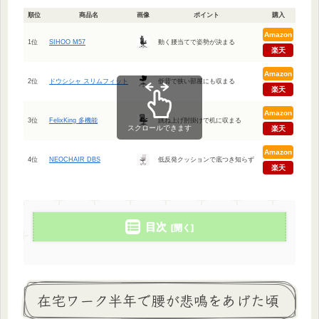
順位
商品名
画像
ポイント
購入
Amazon
1位
SIHOO M57
動く腰当てで姿勢が決まる
楽天
Amazon
2位
ドウシシャ スリムフィット
低背で狭い部屋にも収まる
楽天
Amazon
3位
FelixKing 多機能
跳ね上げ肘掛けで机に収まる
スクロールできます
楽天
Amazon
4位
NEOCHAIR DBS
低反発クッションで底つき知らず
楽天
目次
在宅ワーク半年で腰が悲鳴をあげた頃