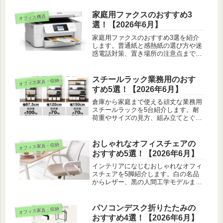
の工夫まで山田莉菜がリサーチしてお
届けします。
家庭用ファクスのおすすめ3
オフィス機器
選！【2026年6月】
家庭用ファクスのおすすめ3選を紹介
します。普通紙と感熱紙の選び方や迷
惑電話対策、置き場所の注意点まで、
実際の使い勝手をもとに分かりやすく
紹介します。
スチールラック業務用のおす
オフィス家具・収納
すめ5選！【2026年6月】
倉庫から家庭まで使える頑丈な業務用
スチールラックを5台紹介します。耐
荷重やサイズの見方、組み立てとぐら
つかない置き方のコツを山田莉菜がリ
サーチしました。
おしゃれなオフィスチェアの
オフィス家具・収納
おすすめ5選！【2026年6月】
インテリアになじむおしゃれなオフィ
スチェアを5脚紹介します。白の名品
からレザー、黒の人間工学モデルま
で、見た目と座り心地の両取りを実際
の目線でまとめました。
パソコンデスク折りたたみの
オフィス家具・収納
おすすめ4選！【2026年6月】