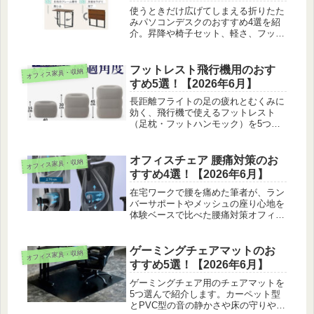
使うときだけ広げてしまえる折りたた
みパソコンデスクのおすすめ4選を紹
介。昇降や椅子セット、軽さ、フック
付きを在宅ワークの目線で比べまし
た。ワンルームの省スペース作業机
に。
フットレスト飛行機用のおす
オフィス家具・収納
すめ5選！【2026年6月】
長距離フライトの足の疲れとむくみに
効く、飛行機で使えるフットレスト
（足枕・フットハンモック）を5つ紹
介します。膨らませやすさや機内での
使い方を山田莉菜がリサーチしまし
た。
オフィスチェア 腰痛対策のお
オフィス家具・収納
すすめ4選！【2026年6月】
在宅ワークで腰を痛めた筆者が、ラン
バーサポートやメッシュの座り心地を
体験ベースで比べた腰痛対策オフィス
チェア4台を紹介します。
ゲーミングチェアマットのお
オフィス家具・収納
すすめ5選！【2026年6月】
ゲーミングチェア用のチェアマットを
5つ選んで紹介します。カーペット型
とPVC型の音の静かさや床の守りやす