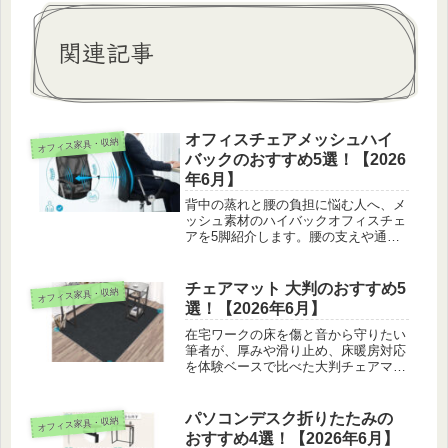
関連記事
オフィスチェアメッシュハイ
オフィス家具・収納
バックのおすすめ5選！【2026
年6月】
背中の蒸れと腰の負担に悩む人へ、メ
ッシュ素材のハイバックオフィスチェ
アを5脚紹介します。腰の支えや通気
性、肘の動かしやすさを山田莉菜が座
り比べてリサーチしました。
チェアマット 大判のおすすめ5
オフィス家具・収納
選！【2026年6月】
在宅ワークの床を傷と音から守りたい
筆者が、厚みや滑り止め、床暖房対応
を体験ベースで比べた大判チェアマッ
ト5枚を紹介します。
パソコンデスク折りたたみの
オフィス家具・収納
おすすめ4選！【2026年6月】