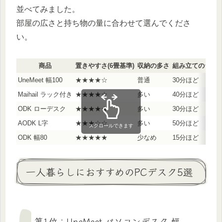
並べてみました。
部屋の広さと持ち物の量に合わせて選んでくださ
い。
商品
置きやすさ(6畳基準)
収納の多さ
組み立てのラク
UneMeet 幅100
★★★★☆
普通
30分ほど
Maihail ラック付き
★★★★☆
多い
40分ほど
ODK ローデスク
★★★★★
多い
30分ほど
AODK L字
★★★☆☆
多い
50分ほど
スクロールできます
ODK 幅80
★★★★★
少なめ
15分ほど
一人暮らしにおすすめのPCデスク5選
第1位：UneMeet パソコンデスク 幅