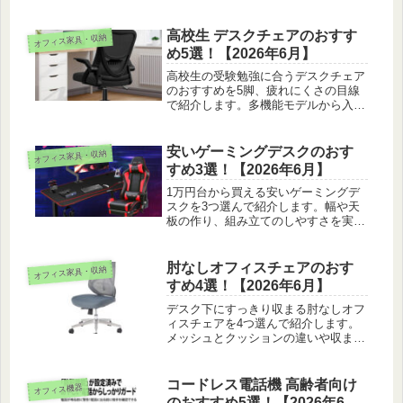
さを実際に使って比べ、賃貸でも安心
して使えるサイズと素材の選び分けも
まとめました。
高校生 デスクチェアのおすす
オフィス家具・収納
め5選！【2026年6月】
高校生の受験勉強に合うデスクチェア
のおすすめを5脚、疲れにくさの目線
で紹介します。多機能モデルから入門
価格のメッシュまで、選び方や調整の
コツと合わせて並べました。
安いゲーミングデスクのおす
オフィス家具・収納
すめ3選！【2026年6月】
1万円台から買える安いゲーミングデ
スクを3つ選んで紹介します。幅や天
板の作り、組み立てのしやすさを実際
にさわって比べ、値段を抑えても満足
できる選び方もあわせて紹介していま
す。
肘なしオフィスチェアのおす
オフィス家具・収納
すめ4選！【2026年6月】
デスク下にすっきり収まる肘なしオフ
ィスチェアを4つ選んで紹介します。
メッシュとクッションの違いや収まり
やすさを座り比べ、在宅でも置きやす
い一脚の選び方と座ったあとの調整ま
でまとめました。
コードレス電話機 高齢者向け
オフィス機器
のおすすめ5選！【2026年6