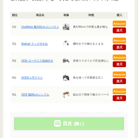
順位
商品名
画像
特徴
購入
Amazon
1位
UneMeet 幅100cmコンパクト
奥行60cmで作業も書き物も
楽天
Amazon
2位
Maihail ラック付き白
棚付きで小物がまとまる
楽天
Amazon
3位
ODK ローデスク収納付き
床座りスタイルで圧迫感なし
楽天
Amazon
4位
AODK L字デスク
角を使って作業面を広く
楽天
Amazon
5位
ODK 幅80cmシンプル
組み立て簡単で最小スペース
楽天
目次