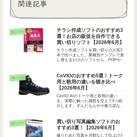
関連記事
チラシ作成ソフトのおすすめ3
PCソフト
選！お店の販促を自作できる
買い切りソフト【2026年6月】
チラシ作成ソフトを買い切りの人気3
本で比べました。業種別テンプレで差
し替えるだけのソフトから、POPや文
字の多い紙面に強い本格派まで、印刷
コストを抑えるコツもあわせて紹介し
ます。
CeVIOのおすすめ5選！トーク
PCソフト
用と歌用の違いを聴き比べ
【2026年6月】
CeVIO AIのトーク用と歌用の違い
を、実際に触った感想を交えて5つ紹
介します。ずんだもんや小春六花など
人気の声から、自分の用途に合う一本
の選び方まで。
買い切り写真編集ソフトのお
PCソフト
すすめ3選！【2026年6月】
撮りためた写真を月額なしで仕上げた