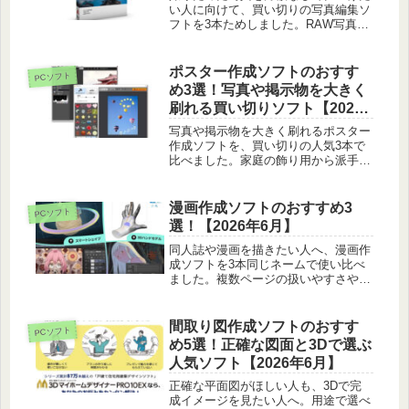
い人に向けて、買い切りの写真編集ソ
フトを3本ためしました。RAW写真の
直しやすさや合成のしやすさを正直に
比べています。
ポスター作成ソフトのおすす
PCソフト
め3選！写真や掲示物を大きく
刷れる買い切りソフト【2026
年6月】
写真や掲示物を大きく刷れるポスター
作成ソフトを、買い切りの人気3本で
比べました。家庭の飾り用から派手な
告知、文字の多い掲示物まで、きれい
に貼るコツもあわせて紹介します。
漫画作成ソフトのおすすめ3
PCソフト
選！【2026年6月】
同人誌や漫画を描きたい人へ、漫画作
成ソフトを3本同じネームで使い比べ
ました。複数ページの扱いやすさやト
ーンの置きやすさ、初心者の入りやす
さを正直に比べています。
間取り図作成ソフトのおすす
PCソフト
め5選！正確な図面と3Dで選ぶ
人気ソフト【2026年6月】
正確な平面図がほしい人も、3Dで完
成イメージを見たい人へ。用途で選べ