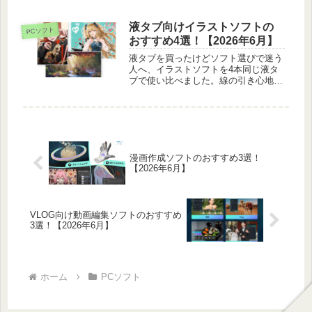
本紹介します。クラウドと買い切りの
選び方も載せました。
液タブ向けイラストソフトの
PCソフト
おすすめ4選！【2026年6月】
液タブを買ったけどソフト選びで迷う
人へ、イラストソフトを4本同じ液タ
ブで使い比べました。線の引き心地や
ペン設定のしやすさ、イラスト向きか
を正直に比べています。
漫画作成ソフトのおすすめ3選！
【2026年6月】
VLOG向け動画編集ソフトのおすすめ
3選！【2026年6月】
ホーム
PCソフト