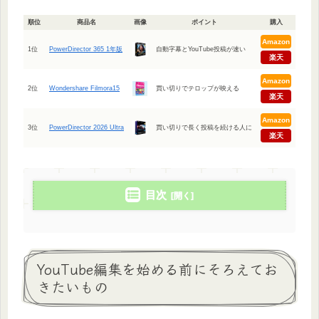
順位
商品名
画像
ポイント
購入
Amazon
1位
PowerDirector 365 1年版
自動字幕とYouTube投稿が速い
楽天
Amazon
2位
Wondershare Filmora15
買い切りでテロップが映える
楽天
Amazon
3位
PowerDirector 2026 Ultra
買い切りで長く投稿を続ける人に
楽天
目次
YouTube編集を始める前にそろえてお
きたいもの