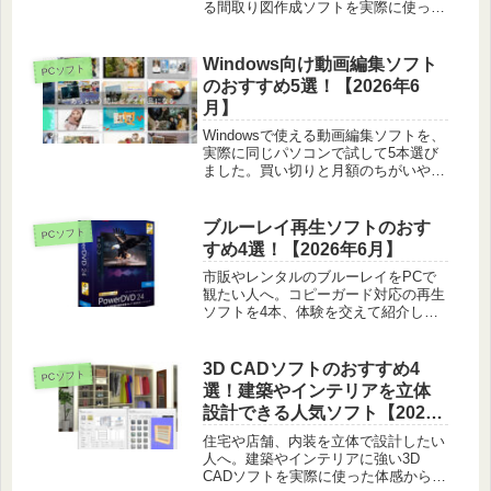
る間取り図作成ソフトを実際に使った
体感から5本紹介します。図面の正確
さや使い方も載せました。
Windows向け動画編集ソフト
PCソフト
のおすすめ5選！【2026年6
月】
Windowsで使える動画編集ソフトを、
実際に同じパソコンで試して5本選び
ました。買い切りと月額のちがいや、
初心者のとっつきやすさまで正直に比
べています。
ブルーレイ再生ソフトのおす
PCソフト
すめ4選！【2026年6月】
市販やレンタルのブルーレイをPCで
観たい人へ。コピーガード対応の再生
ソフトを4本、体験を交えて紹介しま
す。4K対応や外付けドライブ選びの
コツも載せています。
3D CADソフトのおすすめ4
PCソフト
選！建築やインテリアを立体
設計できる人気ソフト【2026
年6月】
住宅や店舗、内装を立体で設計したい
人へ。建築やインテリアに強い3D
CADソフトを実際に使った体感から4