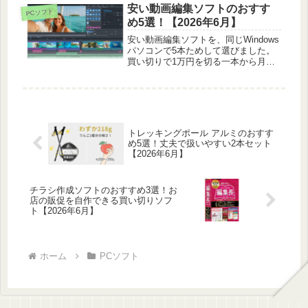
安い動画編集ソフトのおすす
PCソフト
め5選！【2026年6月】
安い動画編集ソフトを、同じWindows
パソコンで5本ためして選びました。
買い切りで1万円を切る一本から月額
で安く始められるものまで、値段と使
い心地を正直に比べています。
トレッキングポール アルミのおすす
め5選！丈夫で扱いやすい2本セット
【2026年6月】
チラシ作成ソフトのおすすめ3選！お
店の販促を自作できる買い切りソフ
ト【2026年6月】
ホーム
PCソフト