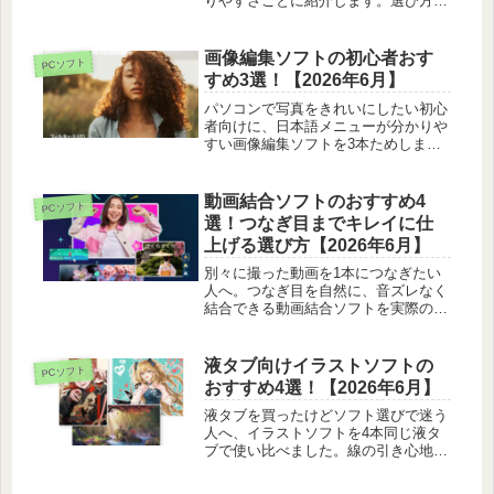
りやすさごとに紹介します。選び方や
配る前の注意、一緒に用意したい空き
ディスクも載せています。
画像編集ソフトの初心者おす
PCソフト
すめ3選！【2026年6月】
パソコンで写真をきれいにしたい初心
者向けに、日本語メニューが分かりや
すい画像編集ソフトを3本ためしまし
た。とっつきやすさや自動補正のラク
さを正直に比べています。
動画結合ソフトのおすすめ4
PCソフト
選！つなぎ目までキレイに仕
上げる選び方【2026年6月】
別々に撮った動画を1本につなぎたい
人へ。つなぎ目を自然に、音ズレなく
結合できる動画結合ソフトを実際の体
感から4本紹介します。用途別の選び
方も載せました。
液タブ向けイラストソフトの
PCソフト
おすすめ4選！【2026年6月】
液タブを買ったけどソフト選びで迷う
人へ、イラストソフトを4本同じ液タ
ブで使い比べました。線の引き心地や
ペン設定のしやすさ、イラスト向きか
を正直に比べています。