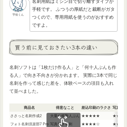
名刺用紙はミシン目で切り離すタイプが
手軽です。 ふつうの厚紙だと裁断がガタ
宇佐くん
つくので、専用用紙を使うのがおすすめ
ですよ。
買う前に見ておきたい3本の違い
名刺ソフトは「1枚だけ作る人」と「何十人ぶんも作
る人」で向き不向きが分かれます。 実際に3本で同じ
名刺を作って感じた差を、体験ベースの項目も入れ
て並べました。
商品名
得意なこと
差込印刷のラクさ
写真名
ささっと名刺作成2
大量や複数人ぶん
★★★★★
★★★
フォト名刺倶楽部7 Pro
写真付き名刺
★★★★☆
★★★