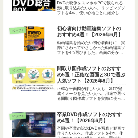
DVDの映像をスマホやPCで観られる
形に取り込みたい人へ。リッピングソ
フトを4本、使い心地ごとに紹介しま
す。形式選びのコツや保存先、法的な
注意点も載せています。
初心者向け動画編集ソフトの
PCソフト
おすすめ4選！【2026年6月】
動画編集を始めたい初心者向けに、実
際にさわってやさしかった動画編集ソ
フトを4つ選びました。画面の分かり
やすさや料金、できることを正直に紹
介します。
間取り図作成ソフトのおすす
PCソフト
め5選！正確な図面と3Dで選ぶ
人気ソフト【2026年6月】
正確な平面図がほしい人も、3Dで完
成イメージを見たい人へ。用途で選べ
る間取り図作成ソフトを実際に使った
体感から5本紹介します。図面の正確
さや使い方も載せました。
卒業DVD作成ソフトのおすす
PCソフト
め4選！【2026年6月】
卒園や卒業の記念DVDを写真と動画で
作りたい人へ。作成ソフトを4本、作