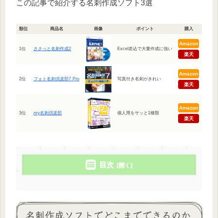
この記事で紹介する名刺作成ソフト3選
順位
商品名
画像
ポイント
購入
Amazon
1位
ささっと名刺作成2
Excel差込で大量作成に強い
楽天
Amazon
2位
フォト名刺倶楽部7 Pro
写真付き名刺がきれい
楽天
Amazon
3位
my名刺倶楽部
個人用をサッと1種類
楽天
目次
名刺作成ソフトでどこまでできるのか