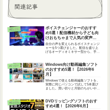
関連記事
ボイスチェンジャーのおすす
PCソフト
め5選！配信機材から子ども向
けおもちゃまで人気の変声器
【2026年6月】
自分の声を変えられるボイスチェンジ
ャーを5つ選びました。配信を盛り上
げるオーディオミキサー型から、手軽
に遊べる小型タイプや子ども向けのお
もちゃまで、用途や使いやすさで見比
べて紹介します。
Windows向け動画編集ソフト
PCソフト
のおすすめ5選！【2026年6
月】
Windowsで使える動画編集ソフトを、
実際に同じパソコンで試して5本選び
ました。買い切りと月額のちがいや、
初心者のとっつきやすさまで正直に比
べています。
DVDリッピングソフトのおす
PCソフト
すめ4選！【2026年6月】