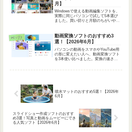
月】
Windowsで使える動画編集ソフトを、
実際に同じパソコンで試して5本選び
ました。買い切りと月額のちがいや、
初心者のとっつきやすさまで正直に比
べています。
動画変換ソフトのおすすめ3
PCソフト
選！【2026年6月】
パソコンの動画をスマホやYouTube用
の形に変えたい人へ、動画変換ソフト
を3本使い比べました。変換の速さや
対応形式の広さ、スマホへ送るまでの
楽さを正直に比べています。
噴水マットのおすすめ5選！【2026年
6月】
スライドショー作成ソフトのおすす
め3選！写真と動画をムービーにでき
る人気ソフト【2026年6月】