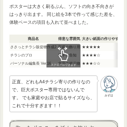
ポスターは大きく刷るぶん、ソフトの向き不向きが
はっきり出ます。 同じ絵を3本で作って感じた差を、
体験ベースの項目も入れて並べました。
商品名
得意な雰囲気
大きい紙面の作りやすさ
ささっとチラシ販促物作成2
家庭の飾り用
★★★★★
チラシのプロ
派手な告知
★★★★☆
パーソナル編集長 Ver.16
文字の掲示物
★★★☆☆
スクロールできます
正直、どれもA4チラシ寄りの作りなの
で、巨大ポスター専用ではないんで
みずほ
す。 でも家庭やお店で貼るサイズなら、
これで十分すぎます！！