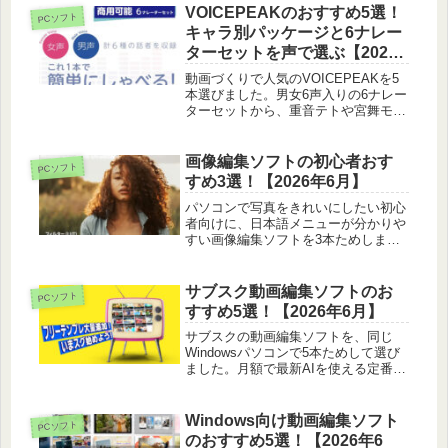
VOICEPEAKのおすすめ5選！
PCソフト
キャラ別パッケージと6ナレー
ターセットを声で選ぶ【2026
年6月】
動画づくりで人気のVOICEPEAKを5
本選びました。男女6声入りの6ナレー
ターセットから、重音テトや宮舞モカ
などのキャラ別パッケージまで、声の
タイプや聞きやすさで見比べて紹介し
ます。
画像編集ソフトの初心者おす
PCソフト
すめ3選！【2026年6月】
パソコンで写真をきれいにしたい初心
者向けに、日本語メニューが分かりや
すい画像編集ソフトを3本ためしまし
た。とっつきやすさや自動補正のラク
さを正直に比べています。
サブスク動画編集ソフトのお
PCソフト
すすめ5選！【2026年6月】
サブスクの動画編集ソフトを、同じ
Windowsパソコンで5本ためして選び
ました。月額で最新AIを使える定番か
ら買い切りとの比べ方まで、向いてい
る人を正直に紹介しています。
Windows向け動画編集ソフト
PCソフト
のおすすめ5選！【2026年6