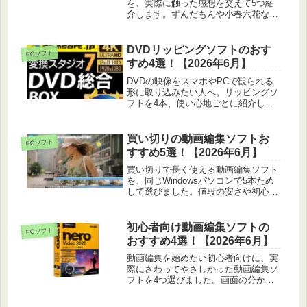
を、実際に触った感想を交えて5つ紹
介します。ずんだもんや小春六花など
人気の声から、自分の用途に合う一本
の選び方まで。
DVDリッピングソフトのおす
PCソフト
すめ4選！【2026年6月】
DVDの映像をスマホやPCで観られる
形に取り込みたい人へ。リッピングソ
フトを4本、使い心地ごとに紹介しま
す。形式選びのコツや保存先、法的な
注意点も載せています。
買い切りの動画編集ソフトお
PCソフト
すすめ5選！【2026年6月】
買い切りで長く使える動画編集ソフト
を、同じWindowsパソコンで5本ため
して選びました。値段の安さや初心者
の入りやすさ、DVD作成まで正直に比
べています。
初心者向け動画編集ソフトの
PCソフト
おすすめ4選！【2026年6月】
動画編集を始めたい初心者向けに、実
際にさわってやさしかった動画編集ソ
フトを4つ選びました。画面の分かり
やすさや料金、できることを正直に紹
介します。