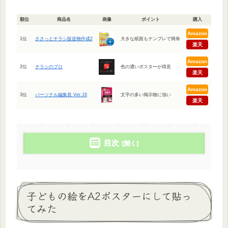
順位
商品名
画像
ポイント
購入
Amazon
1位
ささっとチラシ販促物作成2
大きな紙面もテンプレで簡単
楽天
Amazon
2位
チラシのプロ
色の濃いポスターが得意
楽天
Amazon
3位
パーソナル編集長 Ver.16
文字の多い掲示物に強い
楽天
目次
子どもの絵をA2ポスターにして貼っ
てみた