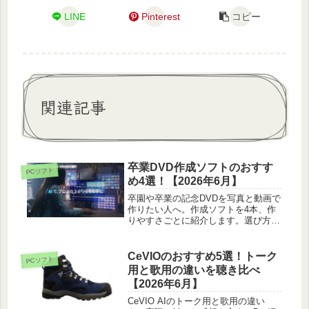
LINE
Pinterest
コピー
関連記事
卒業DVD作成ソフトのおすす
PCソフト
め4選！【2026年6月】
卒園や卒業の記念DVDを写真と動画で
作りたい人へ。作成ソフトを4本、作
りやすさごとに紹介します。選び方や
配る前の注意、一緒に用意したい空き
ディスクも載せています。
CeVIOのおすすめ5選！トーク
PCソフト
用と歌用の違いを聴き比べ
【2026年6月】
CeVIO AIのトーク用と歌用の違い