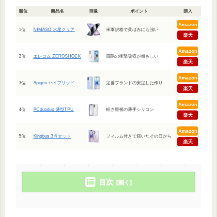
順位
商品名
画像
ポイント
購入
Amazon
1位
NIMASO 氷星クリア
米軍規格で黄ばみにも強い
楽天
Amazon
2位
エレコム ZEROSHOCK
四隅の衝撃吸収が頼もしい
楽天
Amazon
3位
Spigen ハイブリッド
定番ブランドの安定した作り
楽天
Amazon
4位
PCduoduo 薄型TPU
軽さ重視の薄手シリコン
楽天
Amazon
5位
Kingbus 3点セット
フィルム付きで届いたその日から
楽天
目次