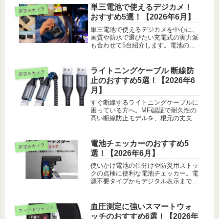
単三電池で使えるデジカメ！
家電＆カメラ
おすすめ5選！【2026年6月】
単三電池で使えるデジカメを中心に、
画質や防水で選びたい充電式の実力派
も合わせて5台紹介します。電池の持
ちや選び方、エネループの使い方ま
で、実際の使用感を交えて紹介しま
す。
ライトニングケーブル 断線防
家電＆カメラ
止のおすすめ5選！【2026年6
月】
すぐ断線するライトニングケーブルに
困っている方へ。MFi認証で耐久性の
高い断線防止モデルを、根元の丈夫さ
や取り回しなど実際の使い心地から5
つ紹介します。長さや端子の選び方も
整理しました。
電池チェッカーのおすすめ5
家電＆カメラ
選！【2026年6月】
使いかけ電池の仕分けや防災用ストッ
クの点検に便利な電池チェッカー。電
源不要タイプからデジタル表示まで5
台を選び方とあわせて紹介します。
血圧測定に強いスマートウォ
スマートウォッチ
ッチのおすすめ6選！【2026年