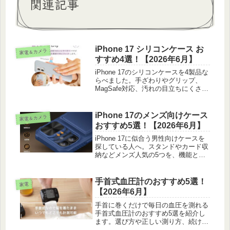
関連記事
iPhone 17 シリコンケース お
家電＆カメラ
すすめ4選！【2026年6月】
iPhone 17のシリコンケースを4製品な
らべました。手ざわりやグリップ、
MagSafe対応、汚れの目立ちにくさま
で、実際に触った感覚を交えながら色
や質感で選べるよう紹介します。
iPhone 17のメンズ向けケース
家電＆カメラ
おすすめ5選！【2026年6月】
iPhone 17に似合う男性向けケースを
探している人へ。スタンドやカード収
納などメンズ人気の5つを、機能と使
い勝手で比べて紹介します。
手首式血圧計のおすすめ5選！
家電
【2026年6月】
手首に巻くだけで毎日の血圧を測れる
手首式血圧計のおすすめ5選を紹介し
ます。選び方や正しい測り方、続けや
すい価格帯まで実際の使い心地をもと