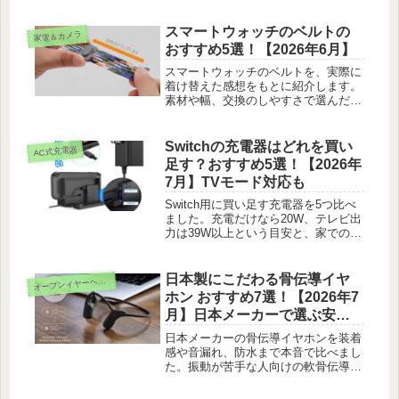
に選びました。
スマートウォッチのベルトの
家電＆カメラ
おすすめ5選！【2026年6月】
スマートウォッチのベルトを、実際に
着け替えた感想をもとに紹介します。
素材や幅、交換のしやすさで選んだ5
商品を取り上げました。
Switchの充電器はどれを買い
AC式充電器
足す？おすすめ5選！【2026年
7月】TVモード対応も
Switch用に買い足す充電器を5つ比べ
ました。充電だけなら20W、テレビ出
力は39W以上という目安と、家での使
い分けも紹介します。
日本製にこだわる骨伝導イヤ
ープンイヤーヘッドホン
オ
ホン おすすめ7選！【2026年7
月】日本メーカーで選ぶ安心
の一台
日本メーカーの骨伝導イヤホンを装着
感や音漏れ、防水まで本音で比べまし
た。振動が苦手な人向けの軟骨伝導や
イヤーカフ型まで、用途で選べる7台
を紹介します。