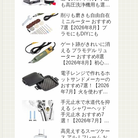
も高圧洗浄機用も選べ
る
削りも磨きも自由自在
ミニルーター おすすめ
7選【2026年8月】プ
ラモにもDIYにも
ゲート跡がきれいに消
える プラモデル リュ
ーター おすすめ8選
【2026年8月】初心者
にも
電子レンジで作れるホ
ットサンドメーカーの
おすすめ7選！【2026
年7月】火を使わず洗
い物も楽
手元止水で水道代を抑
える シャワーヘッド
手元止水 おすすめ7
選！【2026年7月】節
水しながら使いやすい
高見えするスーツケー
ス アルミフレーム お