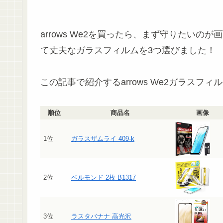
arrows We2を買ったら、まず守りたい
て丈夫なガラスフィルムを3つ選びました！
この記事で紹介するarrows We2ガラスフィ
順位
商品名
画像
1位
ガラスザムライ 409-k
2位
ベルモンド 2枚 B1317
3位
ラスタバナナ 高光沢