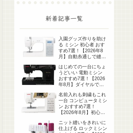
新着記事一覧
入園グッズ作りを助け
る ミシン 初心者 おす
すめ7選！【2026年8
月】自動糸通しで縫い
始めがラク
はじめての一台にちょ
うどいい 電動ミシン
おすすめ7選！【2026
年8月】ダイヤルで簡
単操作
名前入れも刺繍もこれ
一台 コンピュータミシ
ン おすすめ7選！
【2026年8月】初心者
から上級者まで
ニット縫いをきれいに
仕上げる ロックミシン