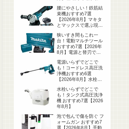
の一式
腰にやさしい！鉄筋結
束機おすすめ7選
【2026年8月】マキタ
とマックスで選ぶ現場
の一台
狭いすき間もこれ一
台！電動マルチツール
おすすめ7選【2026年
8月】電源と替刃で選
ぶ
電源いらずでどこで
も！コードレス高圧洗
浄機おすすめ6選
【2026年8月】水栓な
しでも使える一台
水栓いらずでどこで
も！タンク式高圧洗浄
機 おすすめ7選【2026
年8月】
泡で包んで傷を防ぐ フ
ォームガン おすすめ7
選【2026年8月】手動