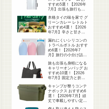
すすめ5選！【2026年
7月】出張も旅行も頼
れる頑丈ボディ
本格タイの味を家で グ
リーンカレー レトルト
おすすめ4選！【2026
年7月】辛さと甘さで
選ぶ
漏れにくいシリコンの
トラベルボトル おすす
め6選！【2026年7
月】旅行の小分け詰め
替えに
旅も出張も身軽になる
キャリーオンバッグ お
すすめ10選！【2026
年7月】固定力と折り
たたみで選ぶ
キャンプが整うコンテ
ナボックス おすすめ6
選！【2026年7月】頑
丈で車載しやすい定番
を選ぶ
傷も取り違えも防ぐス