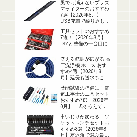
風でも消えないプラズ
マライターのおすすめ
7選【2026年8月】
USB充電で繰り返し使
える
工具セットのおすすめ
7選！【2026年8月】
DIYと整備の一台目に
洗える範囲が広がる 高
圧洗浄機 ホース おす
すめ4選【2026年8
月】延長も送水もこれ
で解決
技能試験の準備に！電
気工事士の工具セット
おすすめ7選【2026年
8月】一式そろえて練
習を始めよう
車いじりが変わる！ソ
ケットレンチセットお
すすめ8選【2026年8
月】差込角で選ぶ最初