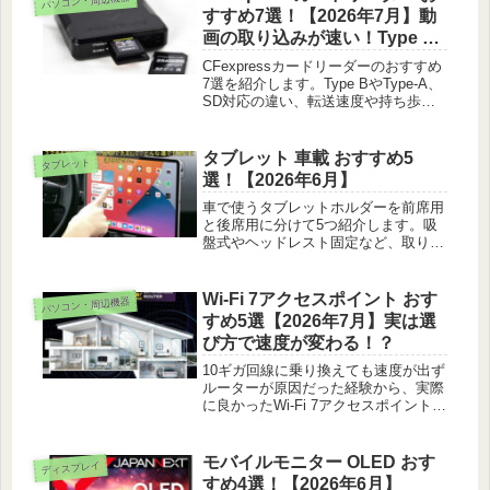
パソコン・周辺機器
すすめ7選！【2026年7月】動
画の取り込みが速い！Type B
も対応
CFexpressカードリーダーのおすすめ
7選を紹介します。Type BやType-A、
SD対応の違い、転送速度や持ち歩き
やすさで選べるよう実際に使って比べ
ました。
タブレット 車載 おすすめ5
タブレット
選！【2026年6月】
車で使うタブレットホルダーを前席用
と後席用に分けて5つ紹介します。吸
盤式やヘッドレスト固定など、取り付
けの体感をもとに選び方も載せまし
た。
Wi-Fi 7アクセスポイント おす
パソコン・周辺機器
すめ5選【2026年7月】実は選
び方で速度が変わる！？
10ギガ回線に乗り換えても速度が出ず
ルーターが原因だった経験から、実際
に良かったWi-Fi 7アクセスポイント5
製品を紹介します。
モバイルモニター OLED おす
ディスプレイ
すめ4選！【2026年6月】