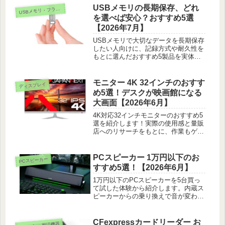
びました。
USBメモリの長期保存、どれ
SBメモリ・フラッシュドライブ
U
を選べば安心？おすすめ5選
【2026年7月】
USBメモリで大切なデータを長期保存
したい人向けに、記録方式や耐久性を
もとに選んだおすすめ5製品を実体験
を交えて紹介します。
モニター 4K 32インチのおすす
ディスプレイ
め5選！デスクが映画館になる
大画面【2026年6月】
4K対応32インチモニターのおすすめ5
選を紹介します！実際の使用感と量販
店へのリサーチをもとに、作業もゲー
ムも気持ちいい大画面を選びました。
PCスピーカー 1万円以下のお
PCスピーカー
すすめ5選！【2026年6月】
1万円以下のPCスピーカーを5台買っ
て試した体験から紹介します。内蔵ス
ピーカーからの乗り換えで音が変わる
順に、設置のワザまで正直に書きまし
た。
CFexpressカードリーダー お