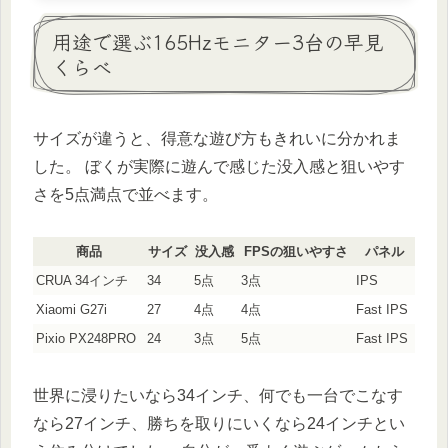
用途で選ぶ165Hzモニター3台の早見
くらべ
サイズが違うと、得意な遊び方もきれいに分かれま
した。 ぼくが実際に遊んで感じた没入感と狙いやす
さを5点満点で並べます。
商品
サイズ
没入感
FPSの狙いやすさ
パネル
CRUA 34インチ
34
5点
3点
IPS
Xiaomi G27i
27
4点
4点
Fast IPS
Pixio PX248PRO
24
3点
5点
Fast IPS
世界に浸りたいなら34インチ、何でも一台でこなす
なら27インチ、勝ちを取りにいくなら24インチとい