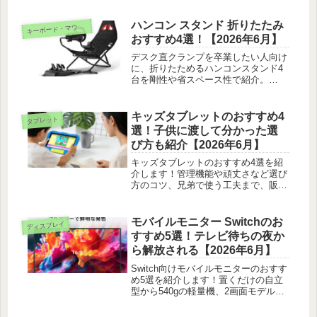
ハンコン スタンド 折りたたみ
ーボード・マウス・入力機器
キ
おすすめ4選！【2026年6月】
デスク直クランプを卒業したい人向け
に、折りたためるハンコンスタンド4
台を剛性や省スペース性で紹介。
AP2・DIWANGUS・XRhinorth・G&G
を実際の使い勝手で比べました。
キッズタブレットのおすすめ4
タブレット
選！子供に渡して分かった選
び方も紹介【2026年6月】
キッズタブレットのおすすめ4選を紹
介します！管理機能や頑丈さなど選び
方のコツ、兄弟で使う工夫まで、販売
店やママ友へのリサーチをもとに分か
りやすく届けます。
モバイルモニター Switchのお
ディスプレイ
すすめ5選！テレビ待ちの夜か
ら解放される【2026年6月】
Switch向けモバイルモニターのおすす
め5選を紹介します！置くだけの自立
型から540gの軽量機、2画面モデルま
で、テレビが使えない夜でもSwitchを
大画面で遊べる1台を体験ベースで選