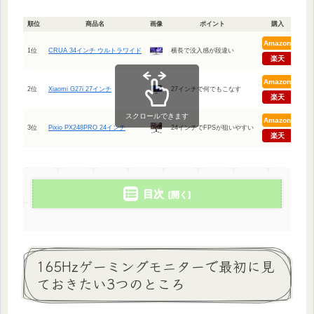
順位
商品名
画像
ポイント
購入
Amazon
1位
CRUA 34インチ ウルトラワイド
横長で没入感が段違い
楽天
Amazon
2位
Xiaomi G27i 27インチ
27インチで何でもこなす
楽天
スクロールできます
Amazon
3位
Pixio PX248PRO 24インチ
24インチでFPSが狙いやすい
楽天
目次
165Hzゲーミングモニターで最初に見
ておきたい3つのところ