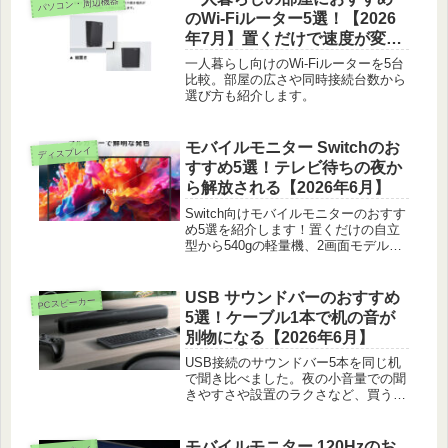
パソコン・周辺機器
のWi-Fiルーター5選！【2026
年7月】置くだけで速度が変わ
る
一人暮らし向けのWi-Fiルーターを5台
比較。部屋の広さや同時接続台数から
選び方も紹介します。
モバイルモニター Switchのお
ディスプレイ
すすめ5選！テレビ待ちの夜か
ら解放される【2026年6月】
Switch向けモバイルモニターのおすす
め5選を紹介します！置くだけの自立
型から540gの軽量機、2画面モデルま
で、テレビが使えない夜でもSwitchを
大画面で遊べる1台を体験ベースで選
びました。
USB サウンドバーのおすすめ
PCスピーカー
5選！ケーブル1本で机の音が
別物になる【2026年6月】
USB接続のサウンドバー5本を同じ机
で聞き比べました。夜の小音量での聞
きやすさや設置のラクさなど、買う前
に気になるところを本音で書いていま
す。
モバイルモニター 120Hzのお