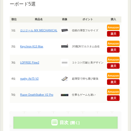
ーボード5選
順位
商品名
画像
ポイント
購入
Amazon
1位
ロジクール MX MECHANICAL
信頼の薄型フルサイズ
楽天
Amazon
2位
Keychron K13 Max
JIS配列でカスタム自在
楽天
Amazon
3位
LOFREE Flow2
コトコト打鍵と美デザイン
楽天
Amazon
4位
nuphy Air75 V2
超薄型で持ち運び最強
楽天
Amazon
5位
Razer DeathStalker V2 Pro
仕事もゲームも速い
楽天
目次