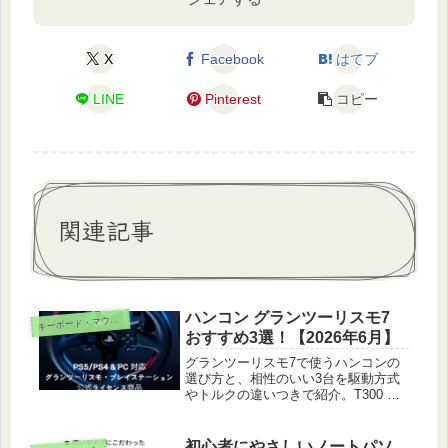
X
Facebook
はてブ
LINE
Pinterest
コピー
関連記事
ハンコン グランツーリスモ7
ーボード・マウス・入力機器
キ
おすすめ3選！【2026年6月】
グランツーリスモ7で使うハンコンの
選び方と、相性のいい3台を駆動方式
やトルクの違いつきで紹介。T300 RS
GT・T248・ホリ エイペックスを実際
の握り心地で比べました。
初心者にやさしいノートパソ