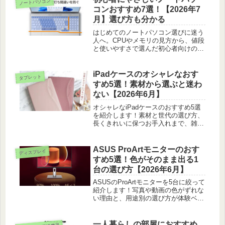
ノートパソコン
コンおすすめ7選！【2026年7
月】選び方も分かる
はじめてのノートパソコン選びに迷う
人へ。CPUやメモリの見方から、値段
と使いやすさで選んだ初心者向けの7
台を、正直な使用感つきで紹介しま
す。
iPadケースのオシャレなおす
タブレット
すめ5選！素材から選ぶと迷わ
ない【2026年6月】
オシャレなiPadケースのおすすめ5選
を紹介します！素材と世代の選び方、
長くきれいに保つお手入れまで、雑貨
店や利用者へのリサーチをもとに分か
りやすく届けます。
ASUS ProArtモニターのおす
ディスプレイ
すめ5選！色がそのまま出る1
台の選び方【2026年6月】
ASUSのProArtモニターを5台に絞って
紹介します！写真や動画の色がずれな
い理由と、用途別の選び方が体験ベー
スで分かります。
一人暮らしの部屋におすすめ