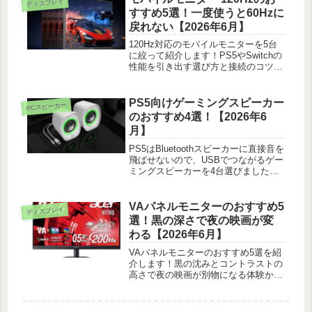
ディスプレイ
すすめ5選！一度使うと60Hzに
戻れない【2026年6月】
120Hz対応のモバイルモニターを5台
に絞って紹介します！PS5やSwitchの
性能を引き出す選び方と接続のコツも
分かります。
PS5向けゲーミングスピーカー
PCスピーカー
のおすすめ4選！【2026年6
月】
PS5はBluetoothスピーカーに直接音を
飛ばせないので、USBでつながるゲー
ミングスピーカーを4台選びました。
リビング派と個室派それぞれの選び方
も紹介します！
VAパネルモニターのおすすめ5
ディスプレイ
選！黒の深さで夜の映画が変
わる【2026年6月】
VAパネルモニターのおすすめ5選を紹
介します！黒の沈みとコントラストの
高さで夜の映画が別物になる体験か
ら、21.5インチの1台目向けや43イン
チ、4Kまで使いくらべて選びまし
た。