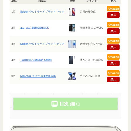
順位
商品名
画像
ポイント
購入
Amazon
1位
Spigen ウルトラハイブリッド マット
定番の安心感
楽天
Amazon
2位
エレコム ZEROSHOCK
衝撃吸収にふり切り
楽天
Amazon
3位
Spigen ウルトラハイブリッド クリア
透明でも守りが強い
楽天
Amazon
4位
TORRAS Guardian Series
薄さと守りの両取り
楽天
Amazon
5位
NIMASO クリア 米軍MIL規格
手ごろにMIL規格
楽天
目次