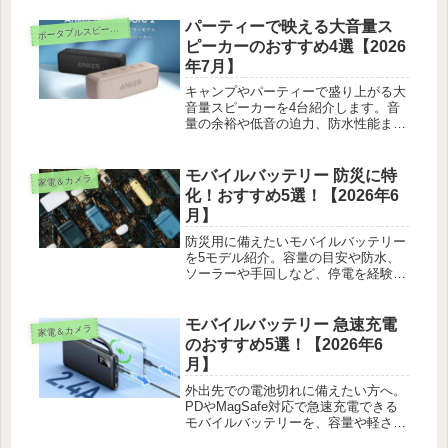
パーティーで映える大音量ス
ータブルスピーカー・ドック
ポ
ピーカーのおすすめ4選【2026
年7月】
キャンプやパーティーで盛り上がる大
音量スピーカーを4台紹介します。音
量の余裕や低音の迫力、防水性能まで
比べて、シーンに合う一台を正直な感
想つきでお届けします。
モバイルバッテリー 防災に特
家電＆カメラ
化！おすすめ5選！【2026年6
月】
防災用に備えたいモバイルバッテリー
を5モデル紹介。容量の目安や防水、
ソーラーや手回しなど、停電を経験し
た目線で選び方を正直にお話ししま
す。
モバイルバッテリー 急速充電
家電＆カメラ
のおすすめ5選！【2026年6
月】
外出先での電池切れに備えたい方へ。
PDやMagSafe対応で急速充電できる
モバイルバッテリーを、容量や軽さ、
同時充電のしやすさなど実際の使い心