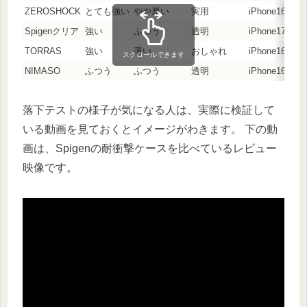
ZEROSHOCK
とても強い
やや厚い
実用
iPhone16
Spigenクリア
強い
ふつう
透明
iPhone17
TORRAS
強い
薄い
おしゃれ
iPhone16
スクロールできます
NIMASO
ふつう
ふつう
透明
iPhone16
落下テストの様子が気になる人は、実際に検証して
いる動画を見ておくとイメージがわきます。 下の動
画は、Spigenの耐衝撃ケースを比べているレビュー
映像です。