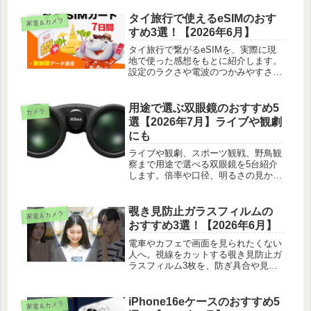
地から5つ紹介します。選び方のコツ
も整理しました。
タイ旅行で使えるeSIMのおす
家電＆カメラ
すめ3選！【2026年6月】
タイ旅行で繋がるeSIMを、実際に現
地で使った感想をもとに紹介します。
設定のラクさや電波のつかみやすさで
選んだ3商品を取り上げました。
用途で選ぶ双眼鏡のおすすめ5
カメラ
選【2026年7月】ライブや観劇
にも
ライブや観劇、スポーツ観戦、野鳥観
察まで用途で選べる双眼鏡を5台紹介
します。倍率や口径、明るさの見かた
と使い方のコツも実際の使用感でまと
めました。
覗き見防止ガラスフィルムの
家電＆カメラ
おすすめ3選！【2026年6月】
電車やカフェで画面を見られたくない
人へ。視線をカットする覗き見防止ガ
ラスフィルム3枚を、防ぎ具合や見や
すさで比べて紹介します。
iPhone16eケースのおすすめ5
家電＆カメラ