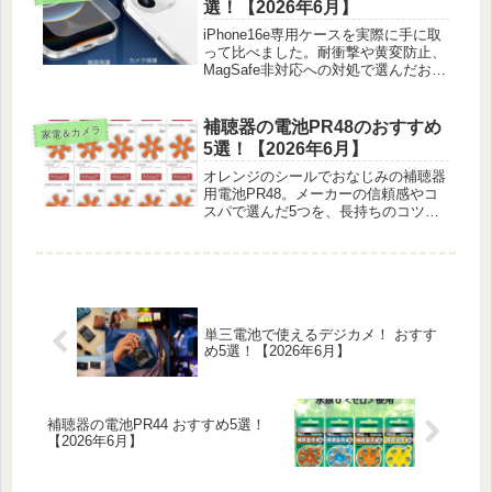
選！【2026年6月】
iPhone16e専用ケースを実際に手に取
って比べました。耐衝撃や黄変防止、
MagSafe非対応への対処で選んだおす
すめ5選を正直な感想とともに紹介し
ます。
補聴器の電池PR48のおすすめ
家電＆カメラ
5選！【2026年6月】
オレンジのシールでおなじみの補聴器
用電池PR48。メーカーの信頼感やコ
スパで選んだ5つを、長持ちのコツと
あわせて紹介します。
単三電池で使えるデジカメ！ おすす
め5選！【2026年6月】
補聴器の電池PR44 おすすめ5選！
【2026年6月】