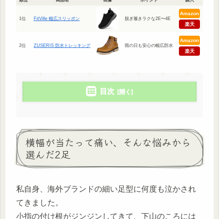
Amazon
1位
FitVille 幅広スリッポン
脱ぎ履きラクな2E〜4E
楽天
Amazon
2位
ZUSERIS 防水トレッキング
雨の日も安心の幅広防水
楽天
目次
横幅が当たって痛い、そんな悩みから
選んだ2足
私自身、海外ブランドの細い足型に何度も泣かされ
てきました。
小指の付け根がジンジンしてきて、下山のころには