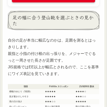
足の幅に合う登山靴を選ぶときの見か
た
自分の足が本当に幅広なのかは、足囲を測るとはっ
きりします。
親指と小指の付け根の出っ張りを、メジャーでぐる
っと一周させた長さが足囲です。
JIS規格ではEE以上が幅広とされるので、ここを基準
にワイズ表記を見ていきます。
項目
FitVille スリッポン
ZUSERIS 防水
横幅のゆとり（5段階）
★★★★★
★★★★☆
脱ぎ履きのしやすさ
★★★★★
★★★☆☆
雨の日の強さ
★★★☆☆
★★★★★
向いているシーン
里山と旅行散策
雨の日帰り登山