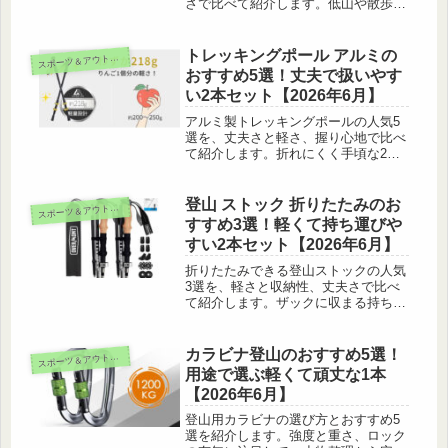
さで比べて紹介します。低山や散歩で
片手で体を支える1本の選び方や使い
方のコツもまとめました。
トレッキングポール アルミの
ス
ポーツ＆アウトドア
おすすめ5選！丈夫で扱いやす
い2本セット【2026年6月】
アルミ製トレッキングポールの人気5
選を、丈夫さと軽さ、握り心地で比べ
て紹介します。折れにくく手頃な2本
セットの選び方や使い方のコツも初心
者目線でまとめました。
登山 ストック 折りたたみのお
ス
ポーツ＆アウトドア
すすめ3選！軽くて持ち運びや
すい2本セット【2026年6月】
折りたたみできる登山ストックの人気
3選を、軽さと収納性、丈夫さで比べ
て紹介します。ザックに収まる持ち運
びやすい2本セットの選び方や使い
方、手入れのコツもまとめました。
カラビナ登山のおすすめ5選！
ス
ポーツ＆アウトドア
用途で選ぶ軽くて頑丈な1本
【2026年6月】
登山用カラビナの選び方とおすすめ5
選を紹介します。強度と重さ、ロック