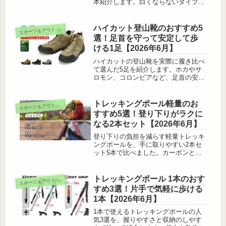
本紹介します。白くならないタイプか
ら高アルコールまで、自分に合う1本
が見つかります。
ハイカット登山靴のおすすめ5
ス
ポーツ＆アウトドア
選！足首を守って安定して歩
ける1足【2026年6月】
ハイカットの登山靴を実際に履き比べ
て選んだ5足を紹介します。ホカやサ
ロモン、コロンビアなど、足首の安定
感や防水性、コスパまで本音で比較し
ました。
トレッキングポール軽量のお
ス
ポーツ＆アウトドア
すすめ5選！登り下りがラクに
なる2本セット【2026年6月】
登り下りの負担を減らす軽量トレッキ
ングポールを、手に取りやすい2本セ
ット5本で比べました。カーボンとア
ルミの違いや折りたたみ式の選び方、
長さの目安や使い方のコツも紹介しま
す。
トレッキングポール 1本のおす
ス
ポーツ＆アウトドア
すめ3選！片手で気軽に歩ける
1本【2026年6月】
1本で使えるトレッキングポールの人
気3選を、握りやすさと収納のしやす