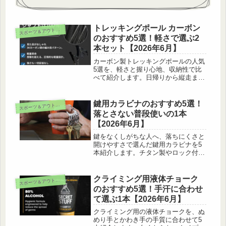
トレッキングポール カーボン
ス
ポーツ＆アウトドア
のおすすめ5選！軽さで選ぶ2
本セット【2026年6月】
カーボン製トレッキングポールの人気
5選を、軽さと握り心地、収納性で比
べて紹介します。日帰りから縦走まで
使える2本セットの選び方も登山好き
目線でまとめました。
鍵用カラビナのおすすめ5選！
ス
ポーツ＆アウトドア
落とさない普段使いの1本
【2026年6月】
鍵をなくしがちな人へ、落ちにくさと
開けやすさで選んだ鍵用カラビナを5
本紹介します。チタン製やロック付き
など、毎日使える1本が見つかりま
す。
クライミング用液体チョーク
ス
ポーツ＆アウトドア
のおすすめ5選！手汗に合わせ
て選ぶ1本【2026年6月】
クライミング用の液体チョークを、ぬ
めり手とかわき手の手質に合わせて5