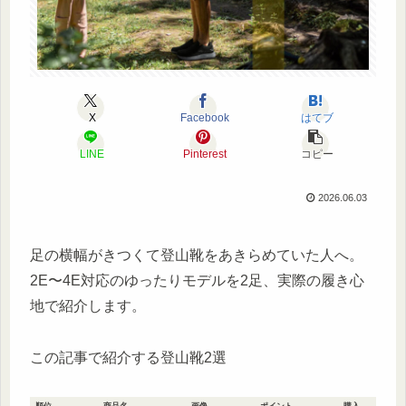
X
Facebook
はてブ
LINE
Pinterest
コピー
2026.06.03
足の横幅がきつくて登山靴をあきらめていた人へ。
2E〜4E対応のゆったりモデルを2足、実際の履き心
地で紹介します。
この記事で紹介する登山靴2選
順位
商品名
画像
ポイント
購入