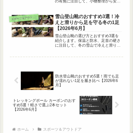
の有無に注目して、小物整理から安全
用途まで用途で選べる軽くて頑丈な1
本を山田莉菜がリサーチしました。
雪山登山靴のおすすめ3選！冷
ス
ポーツ＆アウトドア
えと滑りから足を守る冬の1足
【2026年6月】
雪山登山靴の選び方とおすすめ3選を
紹介します。保温と防水、足首の硬さ
に注目して、冬の雪山で冷えと滑りか
ら足を守れる頼れる1足を山田莉菜が
リサーチしました。
防水登山靴のおすすめ5選！雨でも足
が濡れない1足を履き比べ【2026年6
月】
トレッキングポール カーボンのおす
すめ5選！軽さで選ぶ2本セット
【2026年6月】
ホーム
スポーツ＆アウトドア