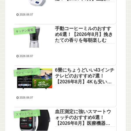
で正確に測れる
2026.08.07
手動コーヒーミルのおすす
キッチン家電
め6選！【2026年8月】挽き
たての香りを毎朝楽しむ
2026.08.07
6畳にちょうどいい43インチ
テ
レビ・レコーダー
テレビのおすすめ7選！
【2026年8月】4Kも安いモ
デルも
2026.08.07
血圧測定に強いスマートウ
ス
マートウォッチ
ォッチのおすすめ6選！
【2026年8月】医療機器認
証モデルも